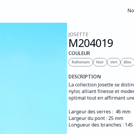
No
No
JOSETTE
M204
019
COULEUR
Ruthenium
Noir
Vert
Bleu
DESCRIPTION
La collection Josette se dis
nylor, alliant finesse et mode
optimal tout en affirmant une
Largeur des verres :  46 mm
Largeur du pont : 25 mm
Longueur des branches : 14