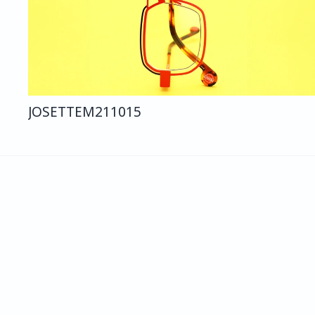
JOSETTE
M211
015