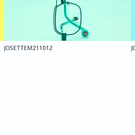
JOSETTE
M211
012
J