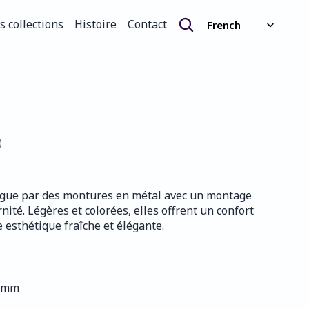
Select Language
s collections
Histoire
Contact
French
s collections
Histoire
Contact
tingue par des montures en métal avec un montage 
rnité. Légères et colorées, elles offrent un confort 
 esthétique fraîche et élégante.
5 mm