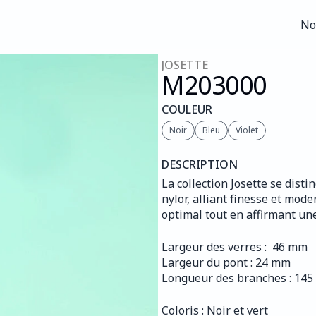
No
No
JOSETTE
M203
000
COULEUR
Noir
Bleu
Violet
DESCRIPTION
La collection Josette se dis
nylor, alliant finesse et mode
optimal tout en affirmant une
Largeur des verres :  46 mm
Largeur du pont : 24 mm
Longueur des branches : 14
Coloris : Noir et vert