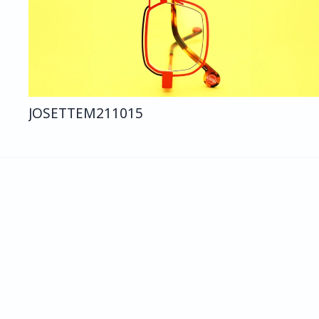
JOSETTE
M211
015