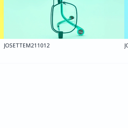
JOSETTE
M211
012
J