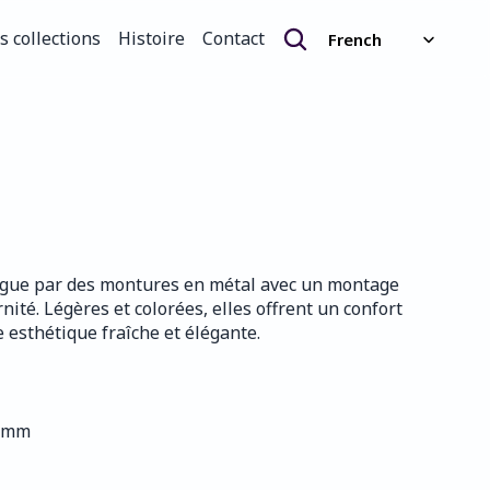
Select Language
s collections
Histoire
Contact
French
s collections
Histoire
Contact
tingue par des montures en métal avec un montage 
rnité. Légères et colorées, elles offrent un confort 
 esthétique fraîche et élégante.
5 mm