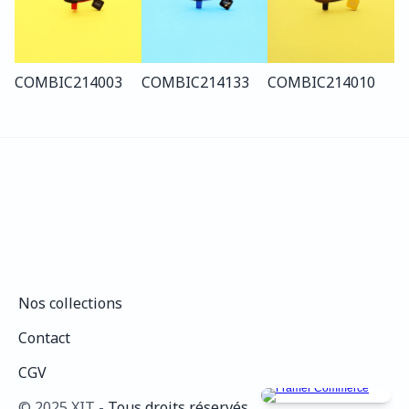
COMBI
C214
003
COMBI
C214
133
COMBI
C214
010
Nos collections
Nos collections
Contact
Contact
CGV
CGV
©️ 2025 XIT - 
Tous droits réservés.