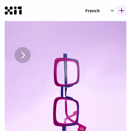
Select Language
French
Nos collection
Nos collection
Histoir
Histoir
Contac
Contac