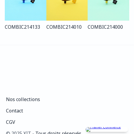
COMBI
C214
133
COMBI
C214
010
COMBI
C214
000
Nos collections
Nos collections
Contact
Contact
CGV
CGV
©️ 2025 XIT - 
Tous droits réservés.