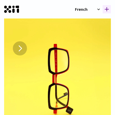
Select Language
French
Nos collection
Nos collection
Histoir
Histoir
Contac
Contac