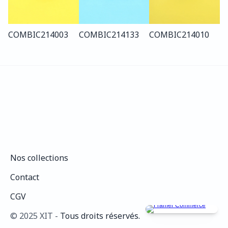
COMBI
C214
003
COMBI
C214
133
COMBI
C214
010
Nos collections
Nos collections
Contact
Contact
CGV
CGV
©️ 2025 XIT - 
Tous droits réservés.