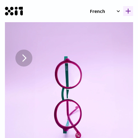
Select Language
French
Nos collection
Nos collection
Histoir
Histoir
Contac
Contac