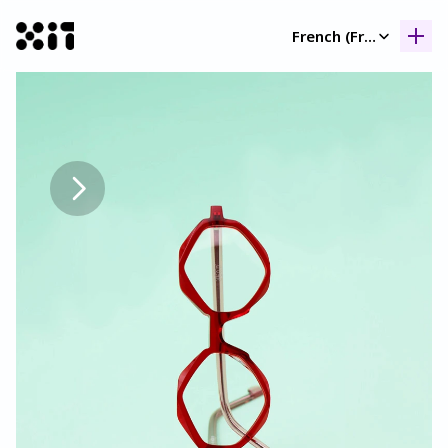
Select Language
French (France)
Nos collection
Nos collection
Histoir
Histoir
Contac
Contac