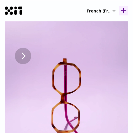
Select Language
French (France)
Nos collection
Nos collection
Histoir
Histoir
Contac
Contac