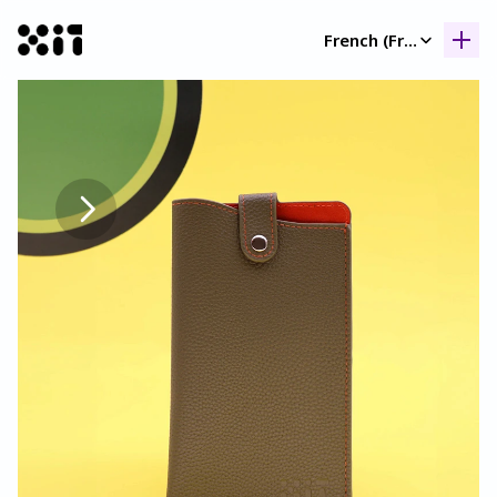
Select Language
French (France)
Nos collection
Nos collection
Histoir
Histoir
Contac
Contac