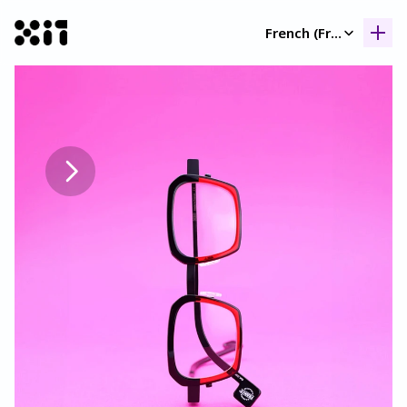
Select Language
French (France)
Nos collection
Nos collection
Histoir
Histoir
Contac
Contac