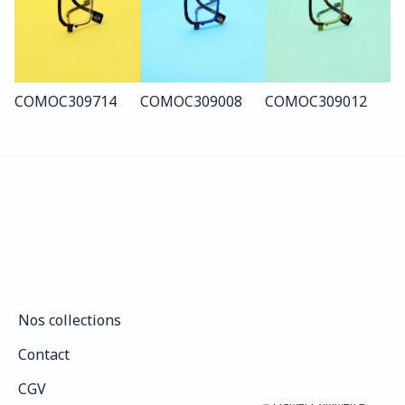
COMO
C309
714
COMO
C309
008
COMO
C309
012
Nos collections
Nos collections
Contact
Contact
CGV