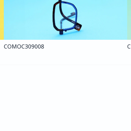
COMO
C309
008