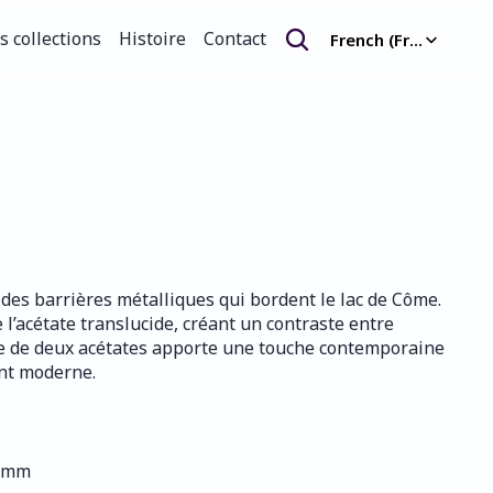
Select Language
s collections
Histoire
Contact
French (France)
s collections
Histoire
Contact
des barrières métalliques qui bordent le lac de Côme. 
 l’acétate translucide, créant un contraste entre 
age de deux acétates apporte une touche contemporaine 
nt moderne.
0 mm