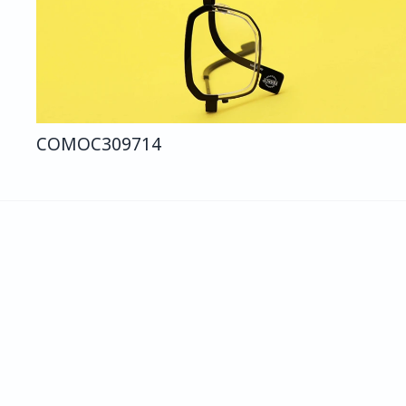
COMO
C309
714