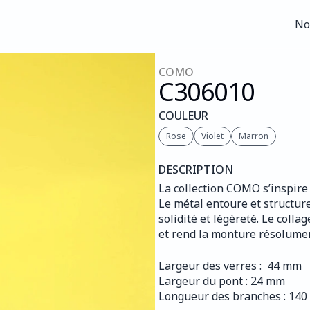
No
No
COMO
C306
010
COULEUR
Rose
Violet
Marron
DESCRIPTION
La collection COMO s’inspire 
Le métal entoure et structure
solidité et légèreté. Le coll
et rend la monture résolume
Largeur des verres :  44 mm
Largeur du pont : 24 mm
Longueur des branches : 14