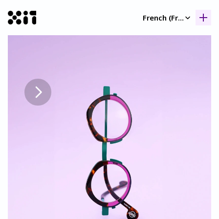
Select Language
French (France)
Nos collection
Nos collection
Histoir
Histoir
Contac
Contac