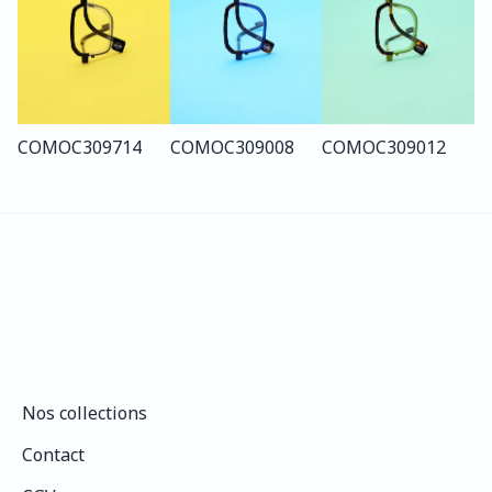
COMO
C309
714
COMO
C309
008
COMO
C309
012
Nos collections
Nos collections
Contact
Contact