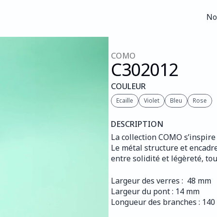
No
No
COMO
C302
012
COULEUR
Ecaille
Violet
Bleu
Rose
DESCRIPTION
La collection COMO s’inspire 
Le métal structure et encadre
entre solidité et légèreté, t
Largeur des verres :  48 mm
Largeur du pont : 14 mm
Longueur des branches : 14