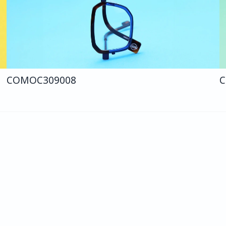
COMO
C309
008