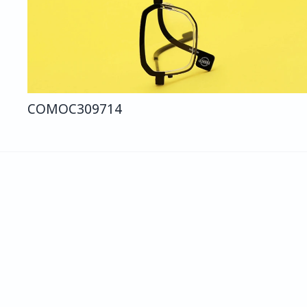
COMO
C309
714