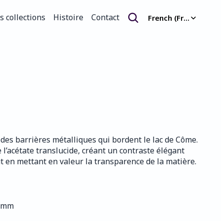
Select Language
s collections
Histoire
Contact
French (France)
s collections
Histoire
Contact
des barrières métalliques qui bordent le lac de Côme. 
 l’acétate translucide, créant un contraste élégant 
out en mettant en valeur la transparence de la matière.
0 mm