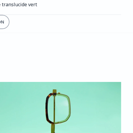
e translucide vert
ON