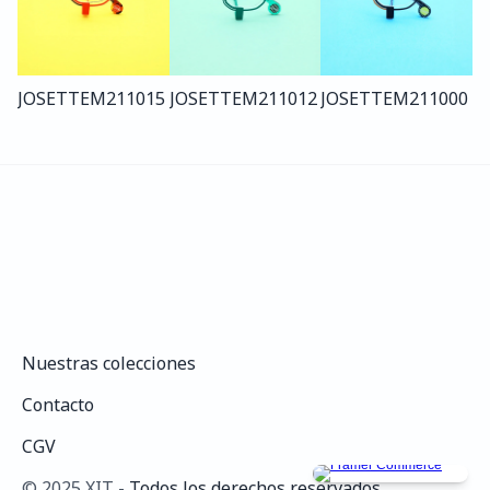
JOSETTE
M211
015
JOSETTE
M211
012
JOSETTE
M211
000
Nuestras colecciones
Nuestras colecciones
Contacto
Contacto
CGV
CGV
©️ 2025 XIT - 
Todos los derechos reservados.