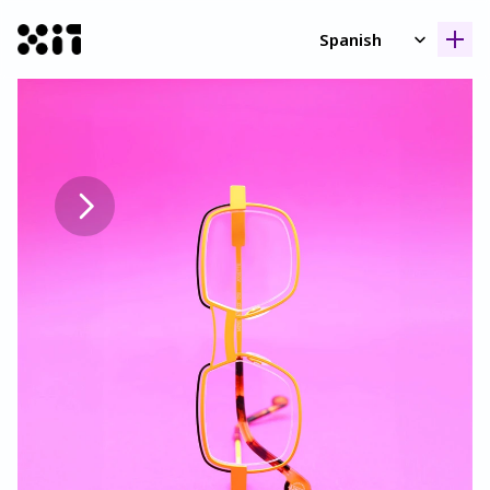
Select Language
Spanish
Nuestras coleccione
Nuestras coleccione
Histori
Histori
Contact
Contact