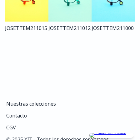
JOSETTE
M211
015
JOSETTE
M211
012
JOSETTE
M211
000
Nuestras colecciones
Nuestras colecciones
Contacto
Contacto
CGV
CGV
©️ 2025 XIT - 
Todos los derechos reservados.