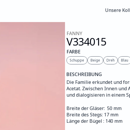
Unsere Kol
Unsere Kol
FANNY
V334
015
FARBE
Schuppe
Beige
Dreh
Blau
BESCHREIBUNG
Die Familie erkundet und for
Acetat. Zwischen Innen und A
und dialogisieren in einem S
Breite der Gläser:  50 mm
Breite des Stegs: 17 mm
Länge der Bügel : 140 mm