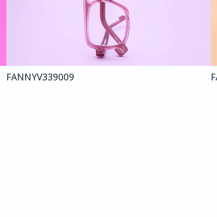
FANNY
V339
009
F