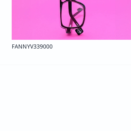
FANNY
V339
000