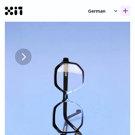
Select Language
German
Unsere Kollektione
Unsere Kollektione
Geschicht
Geschicht
Kontak
Kontak