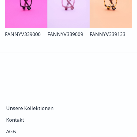
FANNY
V339
000
FANNY
V339
009
FANNY
V339
133
Unsere Kollektionen
Unsere Kollektionen
Kontakt
Kontakt
AGB