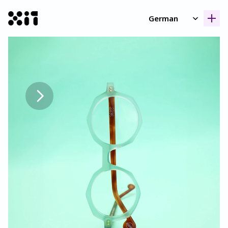
Select Language
German
Unsere Kollektione
Unsere Kollektione
Geschicht
Geschicht
Kontak
Kontak