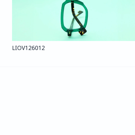
LIO
V126
012