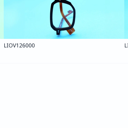
LIO
V126
000
L