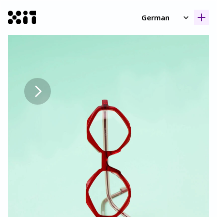
Select Language
German
Unsere Kollektione
Unsere Kollektione
Geschicht
Geschicht
Kontak
Kontak