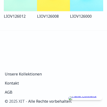
LIO
V126
012
LIO
V126
008
LIO
V126
000
Unsere Kollektionen
Unsere Kollektionen
Kontakt
Kontakt
AGB
AGB
©️ 2025 XIT - 
Alle Rechte vorbehalten.