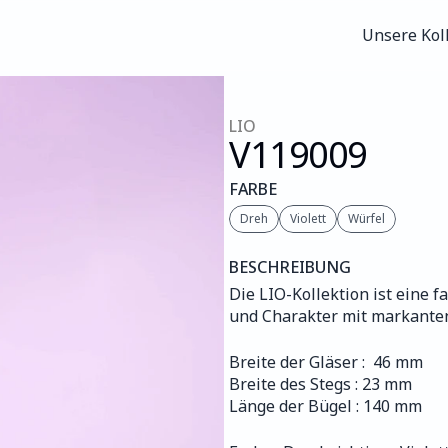
Unsere Kol
Unsere Kol
LIO
V119
009
FARBE
Dreh
Violett
Würfel
BESCHREIBUNG
Die LIO-Kollektion ist eine fa
und Charakter mit markante
Breite der Gläser :  46 mm
Breite des Stegs : 23 mm
Länge der Bügel : 140 mm