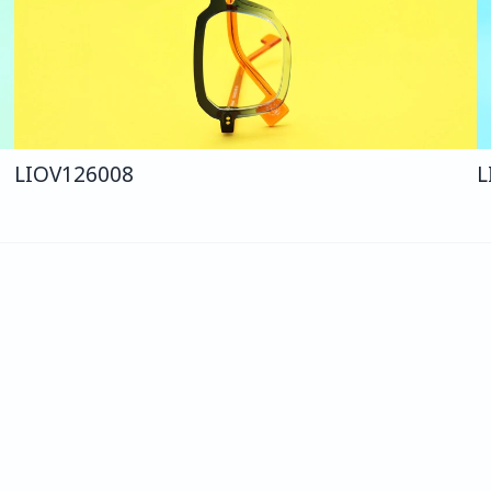
LIO
V126
008
L