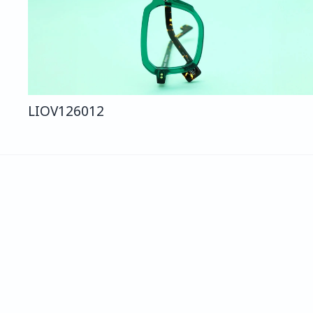
LIO
V126
012