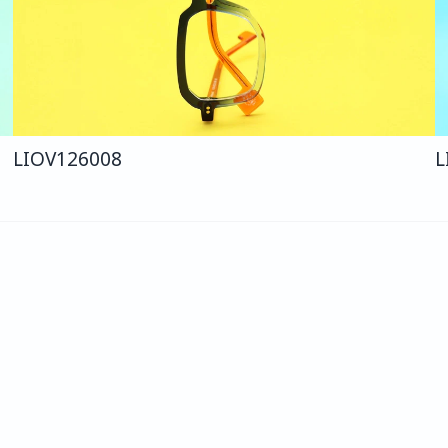
LIO
V126
008
L