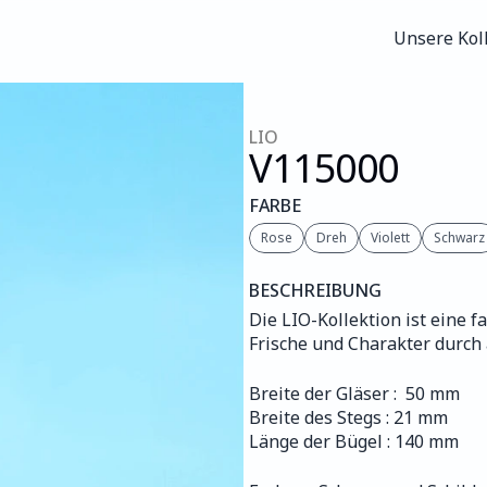
Unsere Kol
Unsere Kol
LIO
V115
000
FARBE
Rose
Dreh
Violett
Schwarz
BESCHREIBUNG
Die LIO-Kollektion ist eine f
Frische und Charakter durch
Breite der Gläser :  50 mm
Breite des Stegs : 21 mm
Länge der Bügel : 140 mm