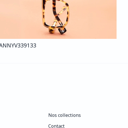
ANNY
V339
133
Nos collections
Nos collections
Contact