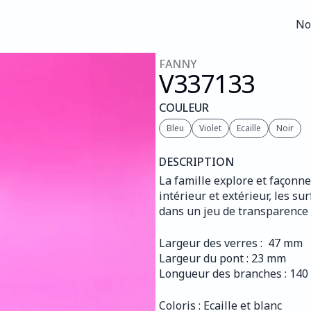
No
No
FANNY
V337
133
COULEUR
Bleu
Violet
Ecaille
Noir
DESCRIPTION
La famille explore et façonne 
intérieur et extérieur, les s
dans un jeu de transparence 
Largeur des verres :  47 mm
Largeur du pont : 23 mm
Longueur des branches : 14
Coloris : Ecaille et blanc