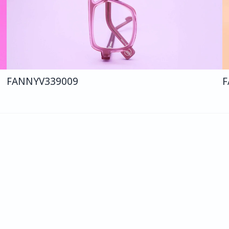
FANNY
V339
009
F