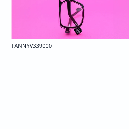
FANNY
V339
000