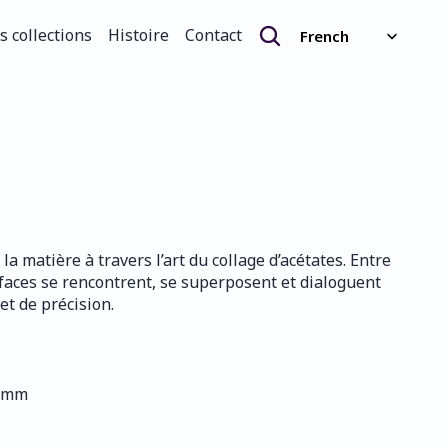
Select Language
s collections
Histoire
Contact
French
s collections
Histoire
Contact
la matière à travers l’art du collage d’acétates. Entre 
urfaces se rencontrent, se superposent et dialoguent 
et de précision.
0 mm