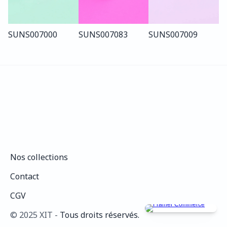
SUN
S007
000
SUN
S007
083
SUN
S007
009
Nos collections
Nos collections
Contact
Contact
CGV
CGV
©️ 2025 XIT - 
Tous droits réservés.