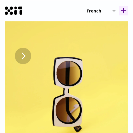
Select Language
French
Nos collection
Nos collection
Histoir
Histoir
Contac
Contac