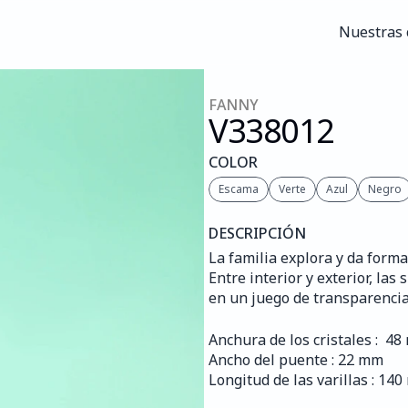
Nuestras 
Nuestras 
FANNY
V338
012
COLOR
Escama
Verte
Azul
Negro
DESCRIPCIÓN
La familia explora y da forma 
Entre interior y exterior, la
en un juego de transparencia
Anchura de los cristales :  4
Ancho del puente : 22 mm
Longitud de las varillas : 14