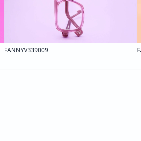
FANNY
V339
009
F