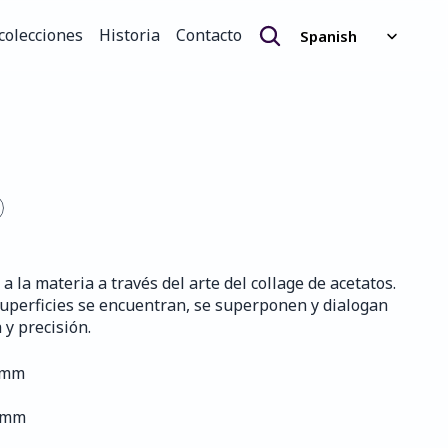
Select Language
colecciones
Historia
Contacto
Spanish
colecciones
Historia
Contacto
a la materia a través del arte del collage de acetatos. 
s superficies se encuentran, se superponen y dialogan 
 y precisión.
8 mm
0 mm