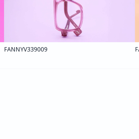
FANNY
V339
009
F