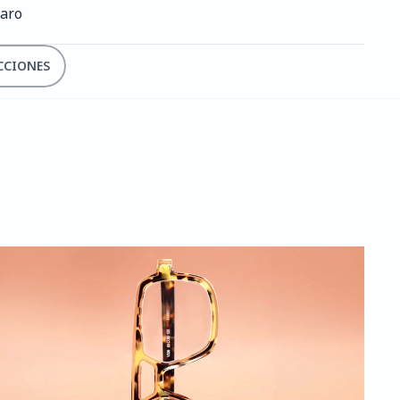
laro
CCIONES