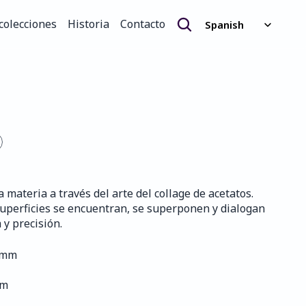
Select Language
colecciones
Historia
Contacto
Spanish
colecciones
Historia
Contacto
 materia a través del arte del collage de acetatos. 
s superficies se encuentran, se superponen y dialogan 
 y precisión.
3 mm
mm