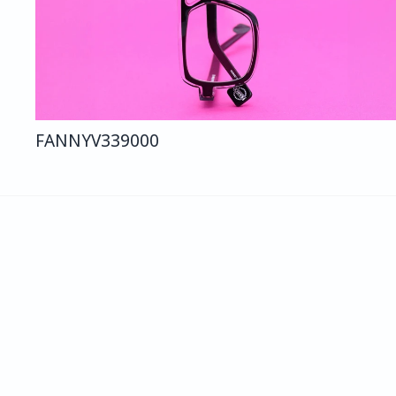
FANNY
V339
000