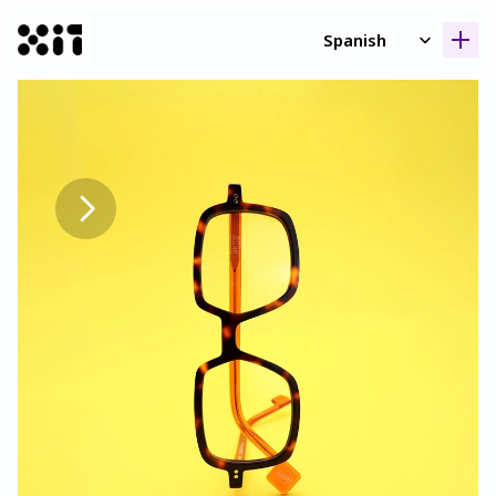
Select Language
Spanish
Nuestras coleccione
Nuestras coleccione
Histori
Histori
Contact
Contact