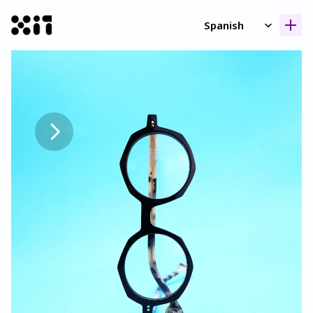
Select Language
Spanish
Nuestras coleccione
Nuestras coleccione
Histori
Histori
Contact
Contact