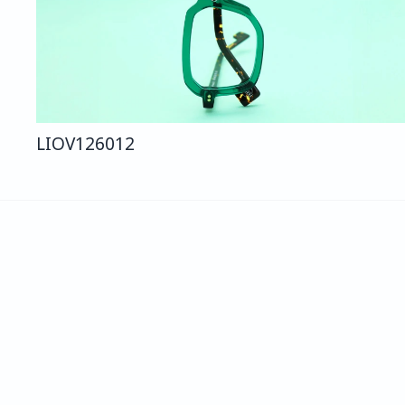
LIO
V126
012