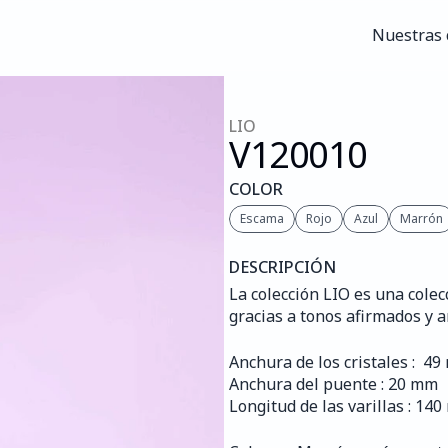
Nuestras 
Nuestras 
LIO
V120
010
COLOR
Escama
Rojo
Azul
Marrón
DESCRIPCIÓN
La colección LIO es una colec
gracias a tonos afirmados y 
Anchura de los cristales :  4
Anchura del puente : 20 mm
Longitud de las varillas : 14