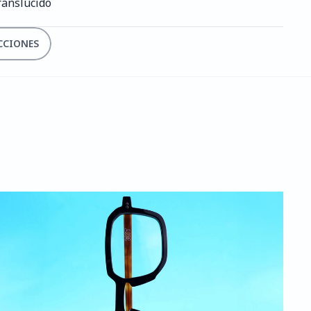
ranslúcido
CCIONES