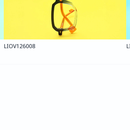
LIO
V126
008
L