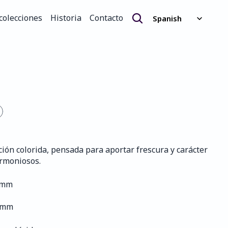
Select Language
colecciones
Historia
Contacto
Spanish
colecciones
Historia
Contacto
ción colorida, pensada para aportar frescura y carácter 
armoniosos.
9 mm
0 mm