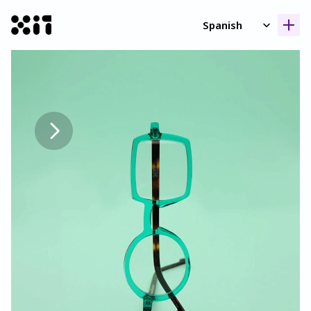
Select Language
Spanish
Nuestras coleccione
Nuestras coleccione
Histori
Histori
Contact
Contact