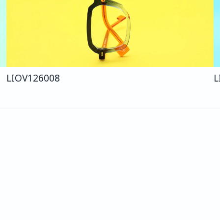
LIO
V126
008
L