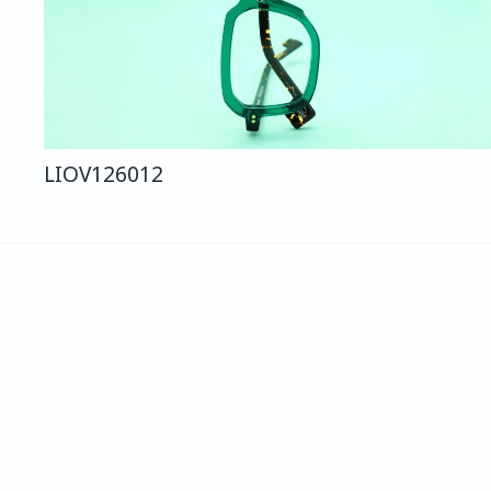
LIO
V126
012