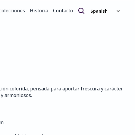
Select Language
colecciones
Historia
Contacto
Spanish
colecciones
Historia
Contacto
ción colorida, pensada para aportar frescura y carácter 
s y armoniosos.
mm