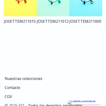
JOSETTE
M211
015
JOSETTE
M211
012
JOSETTE
M211
000
Nuestras colecciones
Nuestras colecciones
Contacto
Contacto
CGV
CGV
©️ 2025 XIT - 
Todos los derechos reservados.