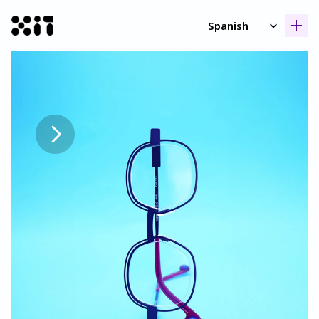
Select Language
Spanish
Nuestras coleccione
Nuestras coleccione
Histori
Histori
Contact
Contact