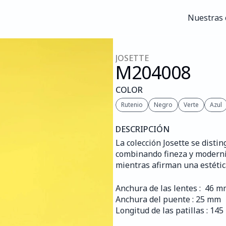
Nuestras 
Nuestras 
JOSETTE
M204
008
COLOR
Rutenio
Negro
Verte
Azul
DESCRIPCIÓN
La colección Josette se disti
combinando fineza y modernid
mientras afirman una estética
Anchura de las lentes :  46 
Anchura del puente : 25 mm
Longitud de las patillas : 14