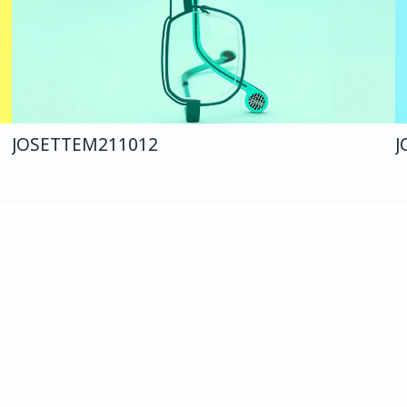
JOSETTE
M211
012
J