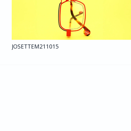
JOSETTE
M211
015