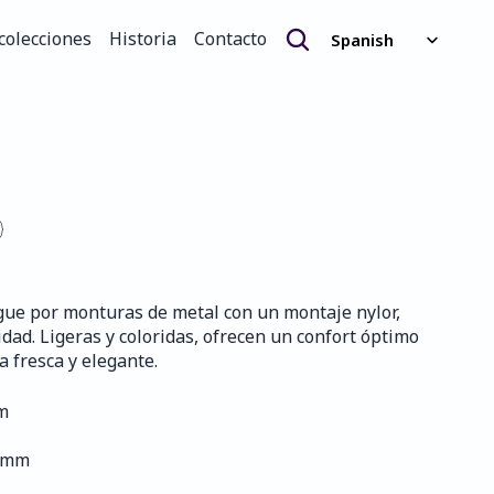
Select Language
colecciones
Historia
Contacto
Spanish
colecciones
Historia
Contacto
ngue por monturas de metal con un montaje nylor, 
ad. Ligeras y coloridas, ofrecen un confort óptimo 
 fresca y elegante.
mm
5 mm