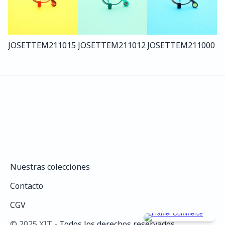
JOSETTE
M211
015
JOSETTE
M211
012
JOSETTE
M211
000
Nuestras colecciones
Nuestras colecciones
Contacto
Contacto
CGV
CGV
©️ 2025 XIT - 
Todos los derechos reservados.