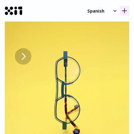
Select Language
Spanish
Nuestras coleccione
Nuestras coleccione
Histori
Histori
Contact
Contact