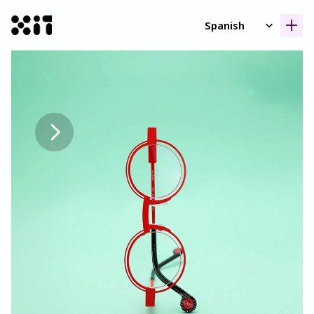
Select Language
Spanish
Nuestras coleccione
Nuestras coleccione
Histori
Histori
Contact
Contact