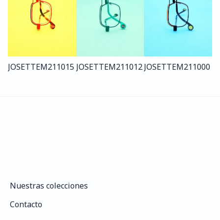
JOSETTE
M211
015
JOSETTE
M211
012
JOSETTE
M211
000
Nuestras colecciones
Nuestras colecciones
Contacto
Contacto