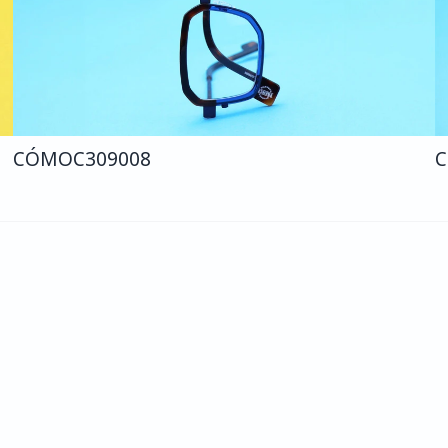
CÓMO
C309
008