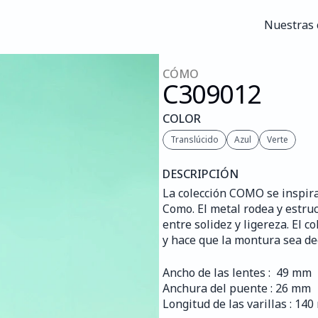
Nuestras 
Nuestras 
CÓMO
C309
012
COLOR
Translúcido
Azul
Verte
DESCRIPCIÓN
La colección COMO se inspira
Como. El metal rodea y estruc
entre solidez y ligereza. El 
y hace que la montura sea d
Ancho de las lentes :  49 mm
Anchura del puente : 26 mm
Longitud de las varillas : 14