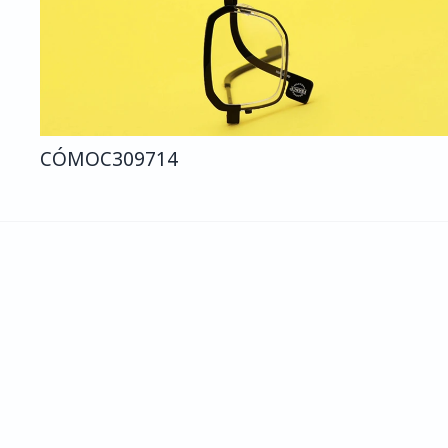
CÓMO
C309
714