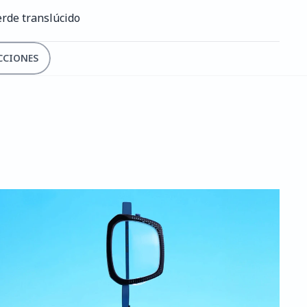
verde translúcido
CCIONES