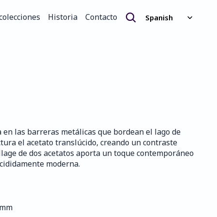
Select Language
colecciones
Historia
Contacto
Spanish
colecciones
Historia
Contacto
 en las barreras metálicas que bordean el lago de 
tura el acetato translúcido, creando un contraste 
collage de dos acetatos aporta un toque contemporáneo 
ecididamente moderna.
0 mm