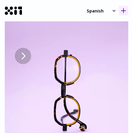
Select Language
Spanish
Nuestras coleccione
Nuestras coleccione
Histori
Histori
Contact
Contact