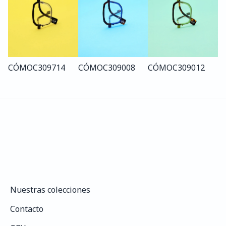
CÓMO
C309
714
CÓMO
C309
008
CÓMO
C309
012
Nuestras colecciones
Nuestras colecciones
Contacto
Contacto