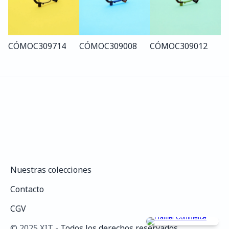
CÓMO
C309
714
CÓMO
C309
008
CÓMO
C309
012
Nuestras colecciones
Nuestras colecciones
Contacto
Contacto
CGV
CGV
©️ 2025 XIT - 
Todos los derechos reservados.