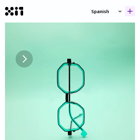
Select Language
Spanish
Nuestras coleccione
Nuestras coleccione
Histori
Histori
Contact
Contact