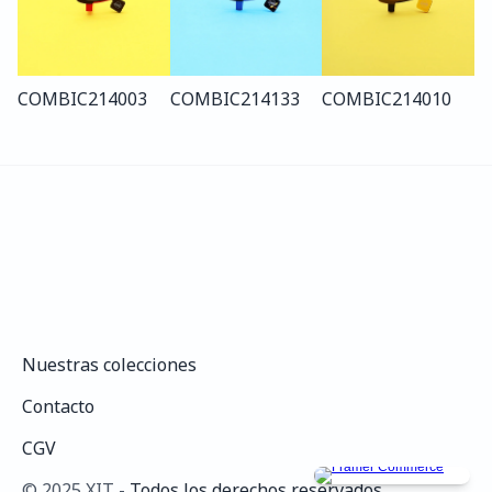
COMBI
C214
003
COMBI
C214
133
COMBI
C214
010
Nuestras colecciones
Nuestras colecciones
Contacto
Contacto
CGV
CGV
©️ 2025 XIT - 
Todos los derechos reservados.