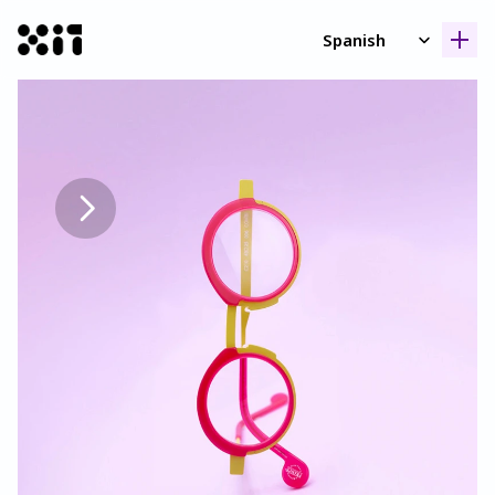
Select Language
Spanish
Nuestras coleccione
Nuestras coleccione
Histori
Histori
Contact
Contact