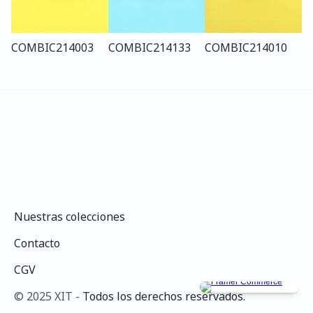
COMBI
C214
003
COMBI
C214
133
COMBI
C214
010
Nuestras colecciones
Nuestras colecciones
Contacto
Contacto
CGV
CGV
©️ 2025 XIT - 
Todos los derechos reservados.