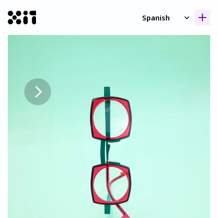
Select Language
Spanish
Nuestras coleccione
Nuestras coleccione
Histori
Histori
Contact
Contact