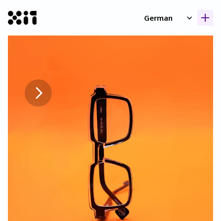
Select Language
German
Unsere Kollektione
Unsere Kollektione
Geschicht
Geschicht
Kontak
Kontak