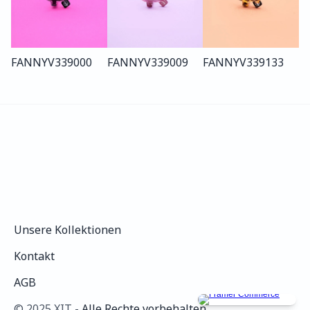
FANNY
V339
000
FANNY
V339
009
FANNY
V339
133
Unsere Kollektionen
Unsere Kollektionen
Kontakt
Kontakt
AGB
AGB
©️ 2025 XIT - 
Alle Rechte vorbehalten.