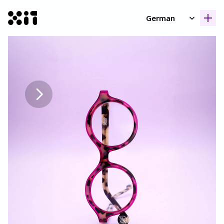
Select Language
German
Unsere Kollektione
Unsere Kollektione
Geschicht
Geschicht
Kontak
Kontak