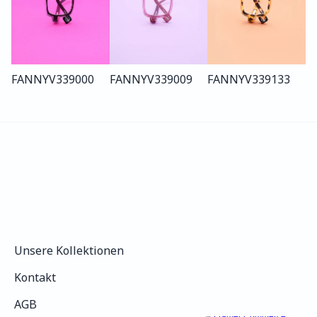
FANNY
V339
000
FANNY
V339
009
FANNY
V339
133
Unsere Kollektionen
Unsere Kollektionen
Kontakt
Kontakt
AGB