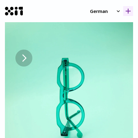
Select Language
German
Unsere Kollektione
Unsere Kollektione
Geschicht
Geschicht
Kontak
Kontak