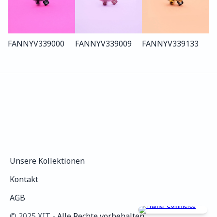
FANNY
V339
000
FANNY
V339
009
FANNY
V339
133
Unsere Kollektionen
Unsere Kollektionen
Kontakt
Kontakt
AGB
AGB
©️ 2025 XIT - 
Alle Rechte vorbehalten.