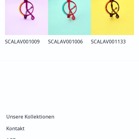
SCALA
V001
009
SCALA
V001
006
SCALA
V001
133
Unsere Kollektionen
Unsere Kollektionen
Kontakt
Kontakt