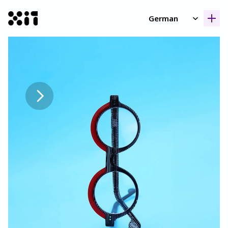
Select Language
German
Unsere Kollektione
Unsere Kollektione
Geschicht
Geschicht
Kontak
Kontak