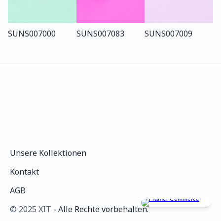
SUN
S007
000
SUN
S007
083
SUN
S007
009
Unsere Kollektionen
Unsere Kollektionen
Kontakt
Kontakt
AGB
AGB
©️ 2025 XIT - 
Alle Rechte vorbehalten.