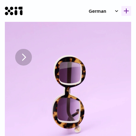
Select Language
German
Unsere Kollektione
Unsere Kollektione
Geschicht
Geschicht
Kontak
Kontak