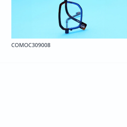
COMO
C309
008