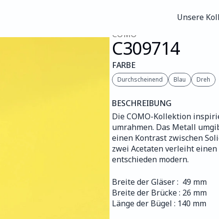
Unsere Kol
Unsere Kol
COMO
C309
714
FARBE
Durchscheinend
Blau
Dreh
BESCHREIBUNG
Die COMO-Kollektion inspirie
umrahmen. Das Metall umgibt 
einen Kontrast zwischen Soli
zwei Acetaten verleiht einen
entschieden modern.
Breite der Gläser :  49 mm
Breite der Brücke : 26 mm
Länge der Bügel : 140 mm