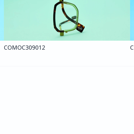
COMO
C309
012