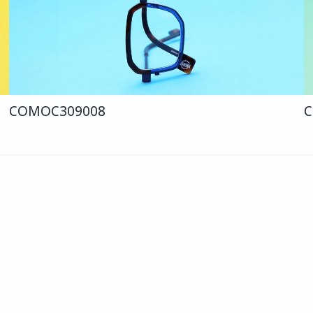
COMO
C309
008