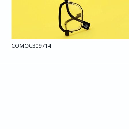
COMO
C309
714