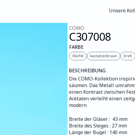
Unsere Kol
Unsere Kol
COMO
C307
008
FARBE
Würfel
kastanienbraun
Dreh
BESCHREIBUNG
Die COMO-Kollektion inspirie
säumen. Das Metall umrahmt u
einen Kontrast zwischen Fest
Acetaten verleiht einen zeit
modern.
Breite der Gläser :  43 mm
Breite des Steges : 27 mm
Länge der Bügel : 140 mm