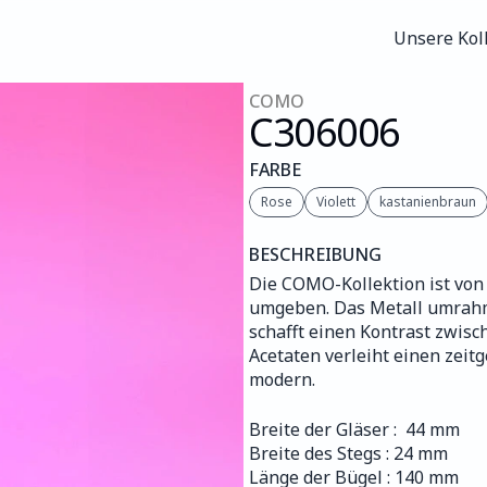
Unsere Kol
Unsere Kol
COMO
C306
006
FARBE
Rose
Violett
kastanienbraun
BESCHREIBUNG
Die COMO-Kollektion ist von 
umgeben. Das Metall umrahmt
schafft einen Kontrast zwisch
Acetaten verleiht einen zei
modern.
Breite der Gläser :  44 mm
Breite des Stegs : 24 mm
Länge der Bügel : 140 mm