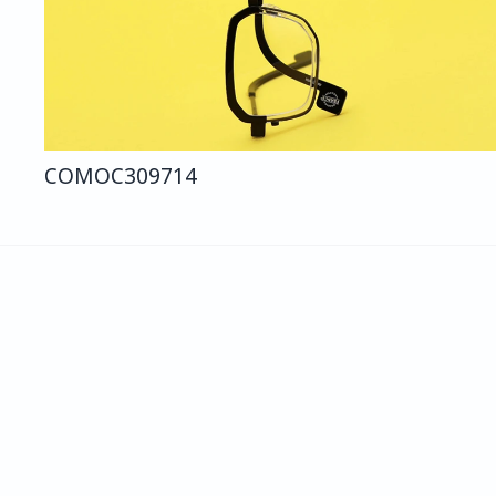
COMO
C309
714