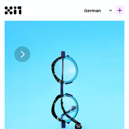
Select Language
German
Unsere Kollektione
Unsere Kollektione
Geschicht
Geschicht
Kontak
Kontak