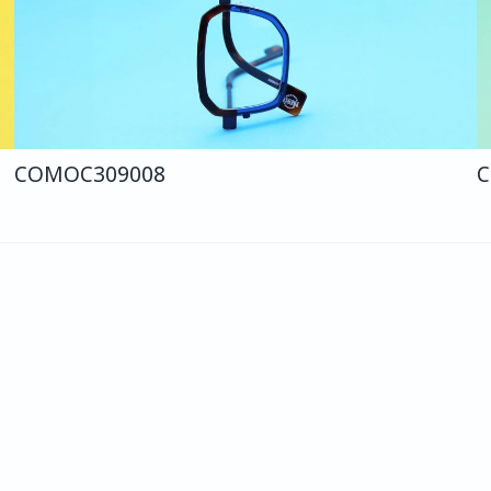
COMO
C309
008