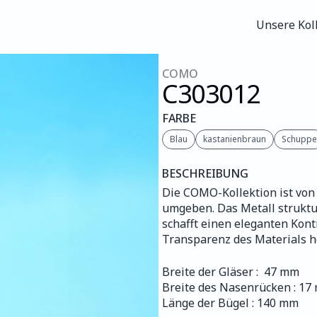
Unsere Kol
Unsere Kol
COMO
C303
012
FARBE
Blau
kastanienbraun
Schuppe
BESCHREIBUNG
Die COMO-Kollektion ist von 
umgeben. Das Metall struktu
schafft einen eleganten Kontr
Transparenz des Materials h
Breite der Gläser :  47 mm
Breite des Nasenrücken : 17
Länge der Bügel : 140 mm