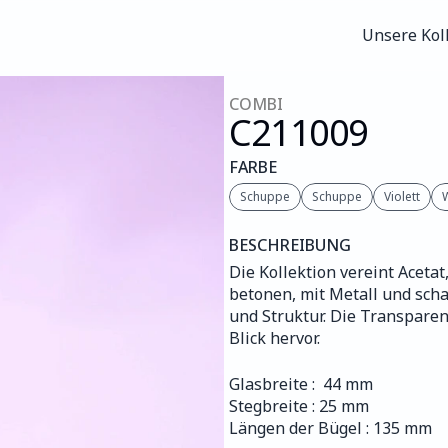
Unsere Kol
Unsere Kol
COMBI
C211
009
FARBE
Schuppe
Schuppe
Violett
BESCHREIBUNG
Die Kollektion vereint Acetat,
betonen, mit Metall und scha
und Struktur. Die Transparen
Blick hervor.
Glasbreite :  44 mm
Stegbreite : 25 mm
Längen der Bügel : 135 mm