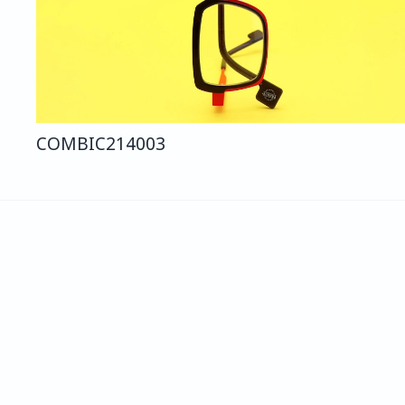
COMBI
C214
003